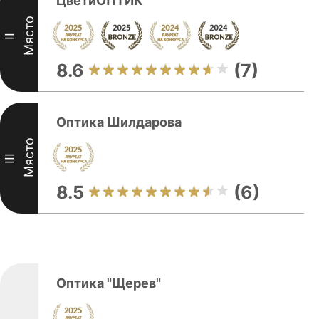
ЦветиОПТИК
Място
II
8.6
(7)
Оптика Шилдарова
Място
III
8.5
(6)
Оптика "Щерев"