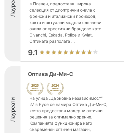
Лауреати
в Плевен, предоставя широка
селекция от диоптрични очила с
френски и италиански произход,
както и актуални модели слънчеви
очила от престижни брандове като
Givanchi, Eskada, Police и Kwiat.
Оптиката разполага ...
9.1
Оптика Ди-Ми-С
На улица „Църковна независимост“
Лауреати
27 в Русе се намира Оптика Ди-Ми-С,
която предоставя модерни оптични
решения за оптимално зрение.
Компанията функционира като
съвременен оптичен магазин,