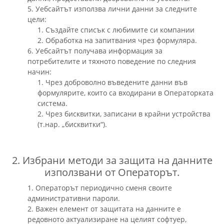
5. Уебсайтът използва лични данни за следните
цели:
1. Създайте списък с любимите си компании
2. Обработка на запитвания чрез формуляра.
6. Уебсайтът получава информация за
потребителите и тяхното поведение по следния
начин:
1. Чрез доброволно въведените данни във
формулярите, които са входирани в Операторката
система.
2. Чрез бисквитки, записани в крайни устройства
(т.нар. „бисквитки“).
2. Избрани методи за защита на данните
използвани от Операторът.
1. Операторът периодично сменя своите
административни пароли.
2. Важен елемент от защитата на данните е
редовното актуализиране на целият софтуер,