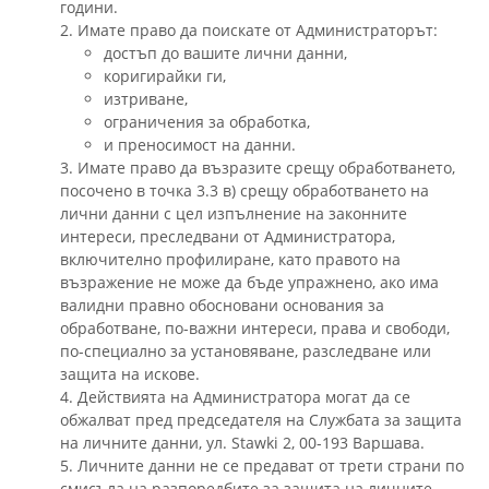
години.
2. Имате право да поискате от Администраторът:
достъп до вашите лични данни,
коригирайки ги,
изтриване,
ограничения за обработка,
и преносимост на данни.
3. Имате право да възразите срещу обработването,
посочено в точка 3.3 в) срещу обработването на
лични данни с цел изпълнение на законните
интереси, преследвани от Администратора,
включително профилиране, като правото на
възражение не може да бъде упражнено, ако има
валидни правно обосновани основания за
обработване, по-важни интереси, права и свободи,
по-специално за установяване, разследване или
защита на искове.
4. Действията на Администратора могат да се
обжалват пред председателя на Службата за защита
на личните данни, ул. Stawki 2, 00-193 Варшава.
5. Личните данни не се предават от трети страни по
смисъла на разпоредбите за защита на личните