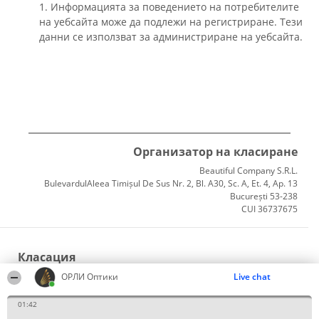
1. Информацията за поведението на потребителите
на уебсайта може да подлежи на регистриране. Тези
данни се използват за администриране на уебсайта.
Организатор на класиране
Beautiful Company S.R.L.
BulevardulAleea Timișul De Sus Nr. 2, Bl. A30, Sc. A, Et. 4, Ap. 13
București 53-238
CUI 36737675
Класация
Победители
ОРЛИ Оптики
Live chat
Списък на всички победители
Правила
01:42
Статут/Устав