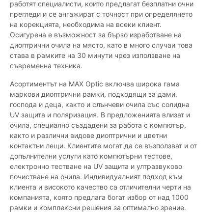
работят специалисти, които предлагат безплатни очни
прегледи и се ангажират с точност при определянето
на корекцията, необходима на всеки клиент.
Осигурена е възможност за бързо изработване на
диоптрични очила на място, като в много случаи това
става в рамките на 30 минути чрез използване на
съвременна техника.
Асортиментът на MAX Optic включва широка гама
маркови диоптрични рамки, подходящи за дами,
господа и деца, както и слънчеви очила със солидна
UV защита и поляризация. В предложенията влизат и
очила, специално създадени за работа с компютър,
както и различни видове диоптрични и цветни
контактни лещи. Клиентите могат да се възползват и от
допълнителни услуги като компютърни тестове,
електронно тестване на UV защита и ултразвуково
почистване на очила. Индивидуалният подход към
клиента и високото качество са отличителни черти на
компанията, която предлага богат избор от над 1000
рамки и комплексни решения за оптимално зрение.