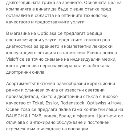
дългогодишната грижа за зрението. Основната цел на
компанията е винаги да бъде с една стъпка пред
останалите в областта на оптичните технологии,
качеството и предоставяните услуги.
В магазина на Opticlasa се предлагат редица
специализирани услуги, сред които компютърна
диагностика за зрението и компетентни лекарски
консултации с оптици и офталмолози. Екипът ползва
Visioffice за точно снемане на индивидуални мерки,
което улеснява персонализираната изработка на
диоптрични очила.
Асортиментът включва разнообразни корекционни
рамки и слънчеви очила от известни световни
производители, както и диоптрични стъкла с високо
качество от Tokai, Essilor, Rodenstock, Optiswiss и Hoya.
Освен това се предлага пълна гама контактни лещи на
BAUSCH & LOMB, водещ бранд в сферата. Центърът се
отличава с ангажирано обслужване и постоянен
стремеж към въвеждане на иновации.