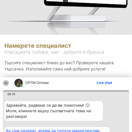
Намерете специалист
Класацията събира, най - добрите в бранша.
Търсите специалист близо до вас? Проверете нашата
търсачка. Използвайте само най-добрите услуги!
ОРЛИ Оптики
Live chat
Търсене
06:19
Здравейте, радваме се да ви помогнем! 🙂
Моля, кликнете върху съответната тема на
разговора!
Аз съм лауреат, искам да получа маркетингови
Организатор на
Класация
Контакти