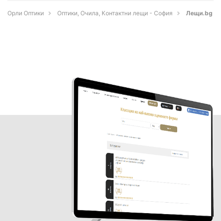
Орли Оптики
Оптики, Очила, Контактни лещи - София
Лещи.bg