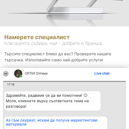
Намерете специалист
Класацията събира, най - добрите в бранша.
Търсите специалист близо до вас? Проверете нашата
търсачка. Използвайте само най-добрите услуги!
ОРЛИ Оптики
Live chat
Търсене
17:18
Здравейте, радваме се да ви помогнем! 🙂
Моля, кликнете върху съответната тема на
разговора!
Аз съм лауреат, искам да получа маркетингови
Организатор на
Класация
Контакти
материали
класиране
Победители
Контакти
Beautiful Company S.R.L.
Списък на