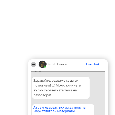
ОРЛИ Оптики
Live chat
07:00
Здравейте, радваме се да ви
помогнем! 🙂 Моля, кликнете
върху съответната тема на
разговора!
Аз съм лауреат, искам да получа
маркетингови материали