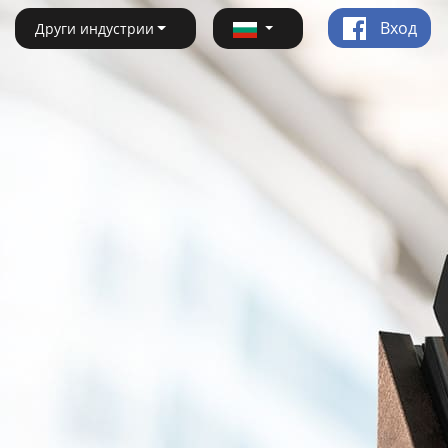
Вход
Други индустрии