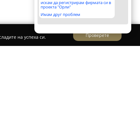
искам да регистрирам фирмата си в
проекта "Орли"
Имам друг проблем
Проверете
ладите на успеха си.
ункционира като част от една от най-
съвременни вериги оптики в България, която
020 година. Магазинът в Плевен се намира на
предоставя комплексни решения за зрителна
офесионализма и индивидуалния подход към