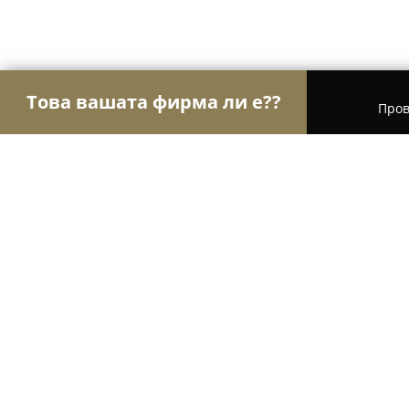
Това вашата фирма ли е??
Пров
Орли Оптики
Оптики, Очила, Контактни лещи
Оптика PrimeVision Плевен
8.8
(12)
Плевен, ул. „Тодор Каблешков“ 16