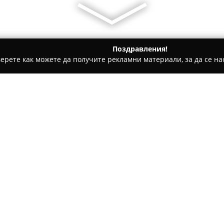
Поздравления!
ерете как можете да получите рекламни материали, за да се нас
 - Плевен
Оптика PrimeVision Плевен
Относно компанията:
Оптика PrimeVision Плевен
ф
динамично развиващите се и 
започва дейност през март 2
ул. „Тодор Каблешков“ 16 и 
грижа, като акцентира на пр
всеки клиент.