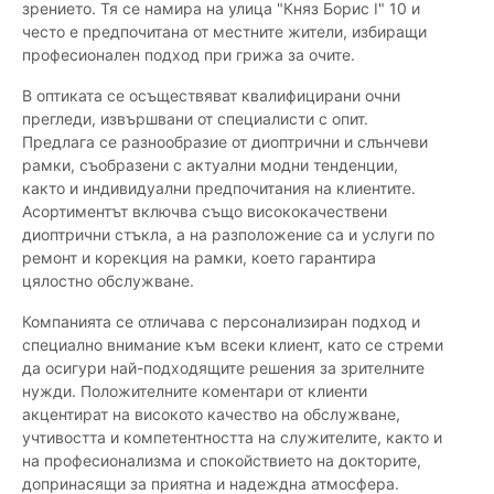
зрението. Тя се намира на улица "Княз Борис I" 10 и
често е предпочитана от местните жители, избиращи
професионален подход при грижа за очите.
В оптиката се осъществяват квалифицирани очни
прегледи, извършвани от специалисти с опит.
Предлага се разнообразие от диоптрични и слънчеви
рамки, съобразени с актуални модни тенденции,
както и индивидуални предпочитания на клиентите.
Асортиментът включва също висококачествени
диоптрични стъкла, а на разположение са и услуги по
ремонт и корекция на рамки, което гарантира
цялостно обслужване.
Компанията се отличава с персонализиран подход и
специално внимание към всеки клиент, като се стреми
да осигури най-подходящите решения за зрителните
нужди. Положителните коментари от клиенти
акцентират на високото качество на обслужване,
учтивостта и компетентността на служителите, както и
на професионализма и спокойствието на докторите,
допринасящи за приятна и надеждна атмосфера.