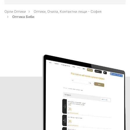
Орли Оптики
Оптики, Очила, Контактни лещи - София
Оптика Биби