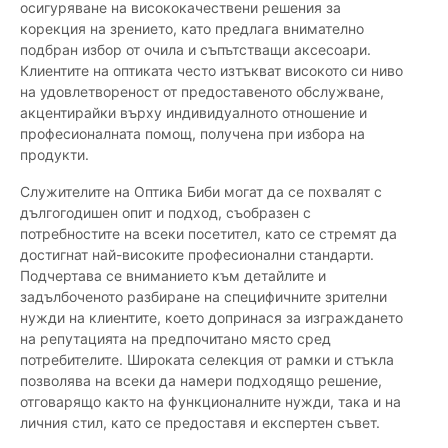
осигуряване на висококачествени решения за
корекция на зрението, като предлага внимателно
подбран избор от очила и съпътстващи аксесоари.
Клиентите на оптиката често изтъкват високото си ниво
на удовлетвореност от предоставеното обслужване,
акцентирайки върху индивидуалното отношение и
професионалната помощ, получена при избора на
продукти.
Служителите на Оптика Биби могат да се похвалят с
дългогодишен опит и подход, съобразен с
потребностите на всеки посетител, като се стремят да
достигнат най-високите професионални стандарти.
Подчертава се вниманието към детайлите и
задълбоченото разбиране на специфичните зрителни
нужди на клиентите, което допринася за изграждането
на репутацията на предпочитано място сред
потребителите. Широката селекция от рамки и стъкла
позволява на всеки да намери подходящо решение,
отговарящо както на функционалните нужди, така и на
личния стил, като се предоставя и експертен съвет.