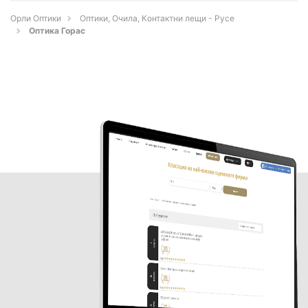
Орли Оптики
Оптики, Очила, Контактни лещи - Русе
Оптика Горас