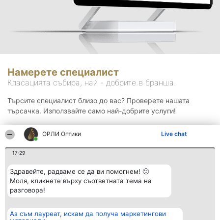
Намерете специалист
Класацията събира, най - добрите в бранша.
Търсите специалист близо до вас? Проверете нашата
търсачка. Използвайте само най-добрите услуги!
ОРЛИ Оптики
Live chat
Търсене
17:29
Здравейте, радваме се да ви помогнем! 🙂
Моля, кликнете върху съответната тема на
разговора!
Аз съм лауреат, искам да получа маркетингови
Организатор на
Класация
Контакти