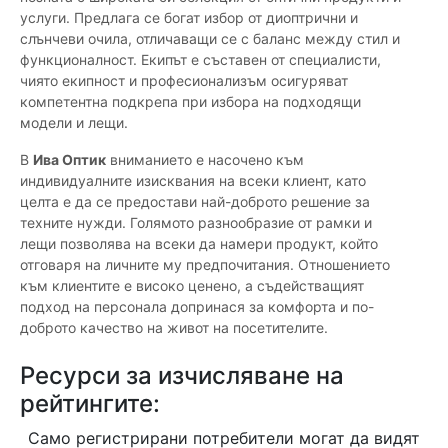
услуги. Предлага се богат избор от диоптрични и
слънчеви очила, отличаващи се с баланс между стил и
функционалност. Екипът е съставен от специалисти,
чиято екипност и професионализъм осигуряват
компетентна подкрепа при избора на подходящи
модели и лещи.
В
Ива Оптик
вниманието е насочено към
индивидуалните изисквания на всеки клиент, като
целта е да се предостави най-доброто решение за
техните нужди. Голямото разнообразие от рамки и
лещи позволява на всеки да намери продукт, който
отговаря на личните му предпочитания. Отношението
към клиентите е високо ценено, а съдействащият
подход на персонала допринася за комфорта и по-
доброто качество на живот на посетителите.
Ресурси за изчисляване на
рейтингите:
Само регистрирани потребители могат да видят