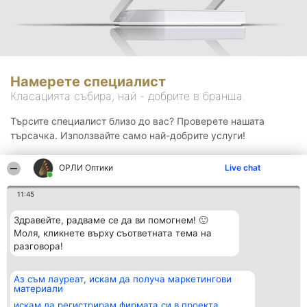
Намерете специалист
Класацията събира, най - добрите в бранша.
Търсите специалист близо до вас? Проверете нашата
търсачка. Използвайте само най-добрите услуги!
ОРЛИ Оптики
Live chat
Търсене
11:45
Здравейте, радваме се да ви помогнем! 🙂
Моля, кликнете върху съответната тема на
разговора!
Аз съм лауреат, искам да получа маркетингови
Организатор на
Класация
Контакти
материали
класиране
Победители
Контакти
Beautiful Company S.R.L.
Списък на
искам да регистрирам фирмата си в проекта