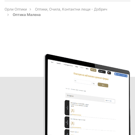
Орли Оптики
Оптики, Очила, Контактни лещи - Добрич
Оптика Малена