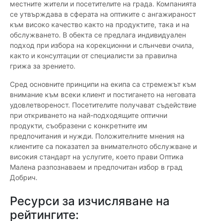
местните жители и посетителите на града. Компанията
се утвърждава в сферата на оптиките с ангажираност
към високо качество както на продуктите, така и на
обслужването. В обекта се предлага индивидуален
подход при избора на корекционни и слънчеви очила,
както и консултации от специалисти за правилна
грижа за зрението.
Сред основните принципи на екипа са стремежът към
внимание към всеки клиент и постигането на неговата
удовлетвореност. Посетителите получават съдействие
при откриването на най-подходящите оптични
продукти, съобразени с конкретните им
предпочитания и нужди. Положителните мнения на
клиентите са показател за внимателното обслужване и
високия стандарт на услугите, което прави Оптика
Малена разпознаваем и предпочитан избор в град
Добрич.
Ресурси за изчисляване на
рейтингите: