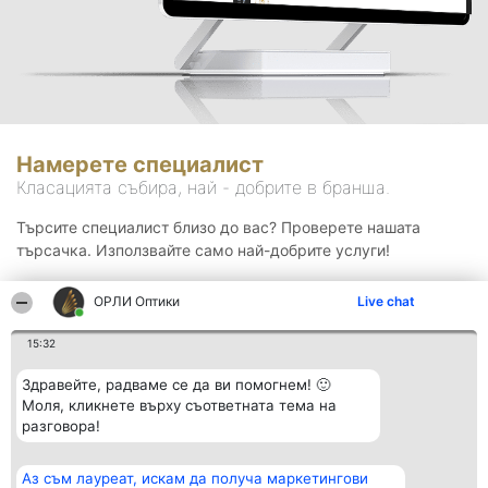
Намерете специалист
Класацията събира, най - добрите в бранша.
Търсите специалист близо до вас? Проверете нашата
търсачка. Използвайте само най-добрите услуги!
ОРЛИ Оптики
Live chat
Търсене
15:32
Здравейте, радваме се да ви помогнем! 🙂
Моля, кликнете върху съответната тема на
разговора!
Аз съм лауреат, искам да получа маркетингови
Организатор на
Класация
Контакти