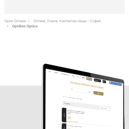
Орли Оптики
Оптики, Очила, Контактни лещи - София
OptiBox Optics