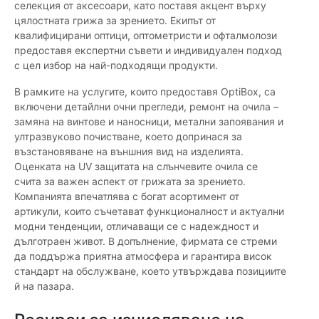
селекция от аксесоари, като поставя акцент върху
цялостната грижа за зрението. Екипът от
квалифицирани оптици, оптометристи и офталмолози
предоставя експертни съвети и индивидуален подход
с цел избор на най-подходящи продукти.
В рамките на услугите, които предоставя OptiBox, са
включени детайлни очни прегледи, ремонт на очила –
замяна на винтове и наносници, метални запоявания и
ултразвуково почистване, което допринася за
възстановяване на външния вид на изделията.
Оценката на UV защитата на слънчевите очила се
счита за важен аспект от грижата за зрението.
Компанията впечатлява с богат асортимент от
артикули, които съчетават функционалност и актуални
модни тенденции, отличаващи се с надеждност и
дълготраен живот. В допълнение, фирмата се стреми
да поддържа приятна атмосфера и гарантира висок
стандарт на обслужване, което утвърждава позициите
й на пазара.