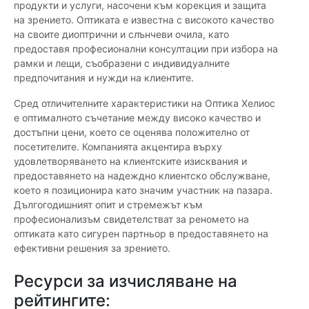
продукти и услуги, насочени към корекция и защита
на зрението. Оптиката е известна с високото качество
на своите диоптрични и слънчеви очила, като
предоставя професионални консултации при избора на
рамки и лещи, съобразени с индивидуалните
предпочитания и нужди на клиентите.
Сред отличителните характеристики на Оптика Хелиос
е оптималното съчетание между високо качество и
достъпни цени, което се оценява положително от
посетителите. Компанията акцентира върху
удовлетворяването на клиентските изисквания и
предоставянето на надеждно клиентско обслужване,
което я позиционира като значим участник на пазара.
Дългогодишният опит и стремежът към
професионализъм свидетелстват за реномето на
оптиката като сигурен партньор в предоставянето на
ефективни решения за зрението.
Ресурси за изчисляване на
рейтингите: