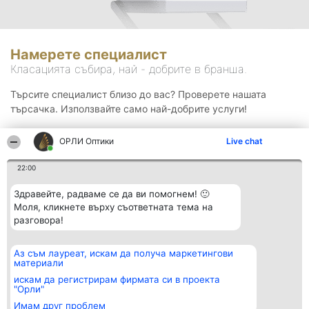
Намерете специалист
Класацията събира, най - добрите в бранша.
Търсите специалист близо до вас? Проверете нашата
търсачка. Използвайте само най-добрите услуги!
ОРЛИ Оптики
Live chat
Търсене
22:00
Здравейте, радваме се да ви помогнем! 🙂
Моля, кликнете върху съответната тема на
разговора!
Аз съм лауреат, искам да получа маркетингови
Организатор на
Класация
Контакти
материали
класиране
Победители
Контакти
Beautiful Company S.R.L.
Списък на
искам да регистрирам фирмата си в проекта
BulevardulAleea Timișul De
всички
"Орли"
Sus Nr. 2, Bl. A30, Sc. A, Et.
победители
Имам друг проблем
4, Ap. 13
Правила